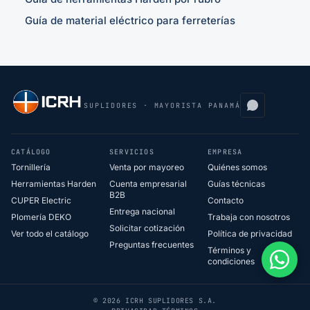
Guía de material eléctrico para ferreterías
SUPLIDORES · MAYORISTA PANAMÁ
CATÁLOGO
SERVICIOS
EMPRESA
Tornillería
Venta por mayoreo
Quiénes somos
Herramientas Harden
Cuenta empresarial
Guías técnicas
B2B
CUPER Electric
Contacto
Entrega nacional
Plomería DEKO
Trabaja con nosotros
Solicitar cotización
Ver todo el catálogo
Política de privacidad
Preguntas frecuentes
Términos y
condiciones
© 2026 ICRH SUPLIDORES S.A.