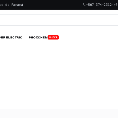
ad de Panamá
+507 374-2312
·
+5
PER ELECTRIC
PHOXCHEM
NUEVA