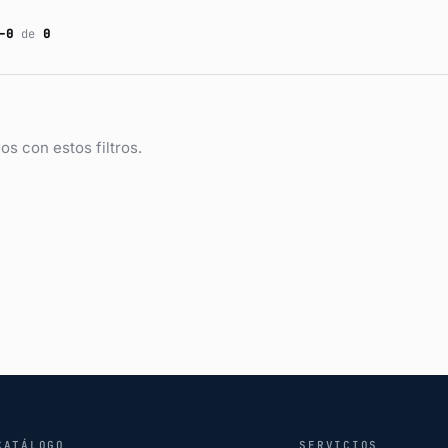
–0
de
0
os con estos filtros.
CATÁLOGO
SERVICIOS