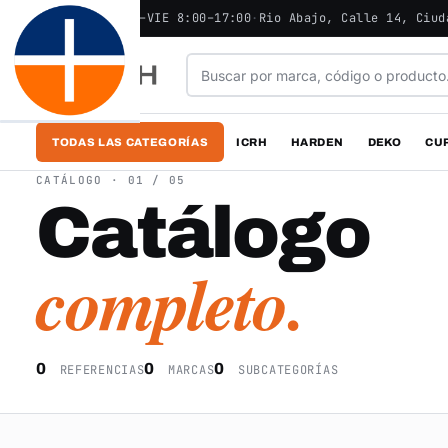
ABIERTO - LUN–VIE 8:00–17:00
·
Rio Abajo, Calle 14, Ciud
TODAS LAS CATEGORÍAS
ICRH
HARDEN
DEKO
CU
CATÁLOGO · 01 / 05
Catálogo
completo.
0
0
0
REFERENCIAS
MARCAS
SUBCATEGORÍAS