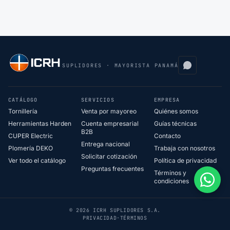
SUPLIDORES · MAYORISTA PANAMÁ
CATÁLOGO
SERVICIOS
EMPRESA
Tornillería
Venta por mayoreo
Quiénes somos
Herramientas Harden
Cuenta empresarial
Guías técnicas
B2B
CUPER Electric
Contacto
Entrega nacional
Plomería DEKO
Trabaja con nosotros
Solicitar cotización
Ver todo el catálogo
Política de privacidad
Preguntas frecuentes
Términos y
condiciones
© 2026 ICRH SUPLIDORES S.A.
PRIVACIDAD
·
TÉRMINOS