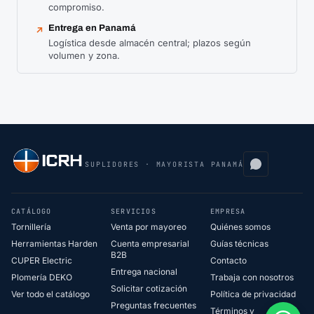
compromiso.
Entrega en Panamá
↗
Logística desde almacén central; plazos según
volumen y zona.
SUPLIDORES · MAYORISTA PANAMÁ
CATÁLOGO
SERVICIOS
EMPRESA
Tornillería
Venta por mayoreo
Quiénes somos
Herramientas Harden
Cuenta empresarial
Guías técnicas
B2B
CUPER Electric
Contacto
Entrega nacional
Plomería DEKO
Trabaja con nosotros
Solicitar cotización
Ver todo el catálogo
Política de privacidad
Preguntas frecuentes
Términos y