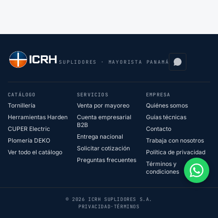
SUPLIDORES · MAYORISTA PANAMÁ
CATÁLOGO
SERVICIOS
EMPRESA
Tornillería
Venta por mayoreo
Quiénes somos
Herramientas Harden
Cuenta empresarial
Guías técnicas
B2B
CUPER Electric
Contacto
Entrega nacional
Plomería DEKO
Trabaja con nosotros
Solicitar cotización
Ver todo el catálogo
Política de privacidad
Preguntas frecuentes
Términos y
condiciones
© 2026 ICRH SUPLIDORES S.A.
PRIVACIDAD
·
TÉRMINOS