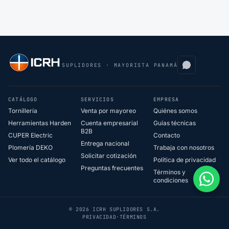
SUPLIDORES · MAYORISTA PANAMÁ
CATÁLOGO
SERVICIOS
EMPRESA
Tornillería
Venta por mayoreo
Quiénes somos
Herramientas Harden
Cuenta empresarial
Guías técnicas
B2B
CUPER Electric
Contacto
Entrega nacional
Plomería DEKO
Trabaja con nosotros
Solicitar cotización
Ver todo el catálogo
Política de privacidad
Preguntas frecuentes
Términos y
condiciones
© 2026 ICRH SUPLIDORES S.A.
PRIVACIDAD
·
TÉRMINOS