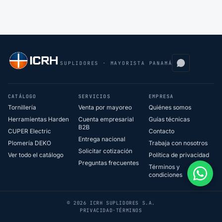
SUPLIDORES · MAYORISTA PANAMÁ
CATÁLOGO
SERVICIOS
EMPRESA
Tornillería
Venta por mayoreo
Quiénes somos
Herramientas Harden
Cuenta empresarial
Guías técnicas
B2B
CUPER Electric
Contacto
Entrega nacional
Plomería DEKO
Trabaja con nosotros
Solicitar cotización
Ver todo el catálogo
Política de privacidad
Preguntas frecuentes
Términos y
condiciones
© 2026 ICRH SUPLIDORES S.A.
PRIVACIDAD
·
TÉRMINOS