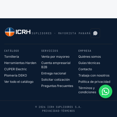
SUPLIDORES · MAYORISTA PANAMÁ
CATÁLOGO
SERVICIOS
EMPRESA
Tornillería
Venta por mayoreo
Quiénes somos
Herramientas Harden
Cuenta empresarial
Guías técnicas
B2B
CUPER Electric
Contacto
Entrega nacional
Plomería DEKO
Trabaja con nosotros
Solicitar cotización
Ver todo el catálogo
Política de privacidad
Preguntas frecuentes
Términos y
condiciones
© 2026 ICRH SUPLIDORES S.A.
PRIVACIDAD
·
TÉRMINOS