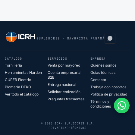
SUPLIDORES · MAYORISTA PANAMÁ
CATÁLOGO
SERVICIOS
EMPRESA
Tornillería
Venta por mayoreo
Quiénes somos
Herramientas Harden
Cuenta empresarial
Guías técnicas
B2B
CUPER Electric
Contacto
Entrega nacional
Plomería DEKO
Trabaja con nosotros
Solicitar cotización
Ver todo el catálogo
Política de privacidad
Preguntas frecuentes
Términos y
condiciones
© 2026 ICRH SUPLIDORES S.A.
PRIVACIDAD
·
TÉRMINOS