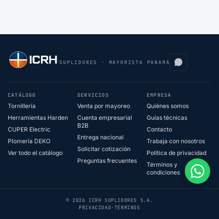
SUPLIDORES · MAYORISTA PANAMÁ
CATÁLOGO
SERVICIOS
EMPRESA
Tornillería
Venta por mayoreo
Quiénes somos
Herramientas Harden
Cuenta empresarial
Guías técnicas
B2B
CUPER Electric
Contacto
Entrega nacional
Plomería DEKO
Trabaja con nosotros
Solicitar cotización
Ver todo el catálogo
Política de privacidad
Preguntas frecuentes
Términos y
condiciones
© 2026 ICRH SUPLIDORES S.A.
PRIVACIDAD
·
TÉRMINOS