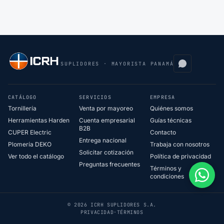
SUPLIDORES · MAYORISTA PANAMÁ
CATÁLOGO
SERVICIOS
EMPRESA
Tornillería
Venta por mayoreo
Quiénes somos
Herramientas Harden
Cuenta empresarial
Guías técnicas
B2B
CUPER Electric
Contacto
Entrega nacional
Plomería DEKO
Trabaja con nosotros
Solicitar cotización
Ver todo el catálogo
Política de privacidad
Preguntas frecuentes
Términos y
condiciones
© 2026 ICRH SUPLIDORES S.A.
PRIVACIDAD
·
TÉRMINOS