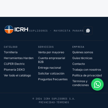
SUPLIDORES · MAYORISTA PANAMÁ
CATÁLOGO
SERVICIOS
EMPRESA
Tornillería
Venta por mayoreo
Quiénes somos
Herramientas Harden
Cuenta empresarial
Guías técnicas
B2B
CUPER Electric
Contacto
Entrega nacional
Plomería DEKO
Trabaja con nosotros
Solicitar cotización
Ver todo el catálogo
Política de privacidad
Preguntas frecuentes
Términos y
condiciones
© 2026 ICRH SUPLIDORES S.A.
PRIVACIDAD
·
TÉRMINOS