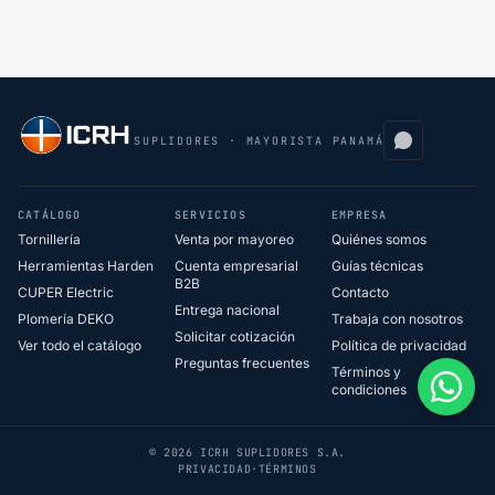
SUPLIDORES · MAYORISTA PANAMÁ
CATÁLOGO
SERVICIOS
EMPRESA
Tornillería
Venta por mayoreo
Quiénes somos
Herramientas Harden
Cuenta empresarial
Guías técnicas
B2B
CUPER Electric
Contacto
Entrega nacional
Plomería DEKO
Trabaja con nosotros
Solicitar cotización
Ver todo el catálogo
Política de privacidad
Preguntas frecuentes
Términos y
condiciones
© 2026 ICRH SUPLIDORES S.A.
PRIVACIDAD
·
TÉRMINOS