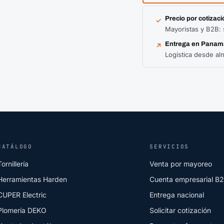
Precio por cotizaci
✓
Mayoristas y B2B: 
Entrega en Panam
↗
Logística desde al
CATÁLOGO
SERVICIOS
Tornillería
Venta por mayoreo
Herramientas Harden
Cuenta empresarial B
CUPER Electric
Entrega nacional
Plomería DEKO
Solicitar cotización