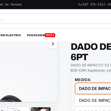
ad de Panamá
+507 374-2312
·
+5
PER ELECTRIC
PHOXCHEM
NUEVA
HARDEN
›
DADO DE
6PT
DADO DE IMPACTO 1/2 LA
B2B ICRH Suplidores; co
MEDIDA
DADO DE IMPAC
DADO DE IMPAC