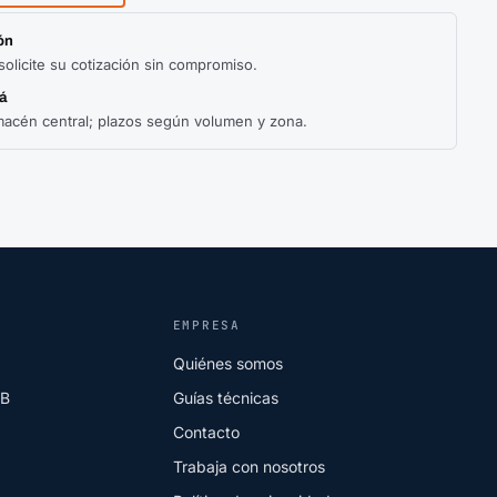
ón
solicite su cotización sin compromiso.
á
macén central; plazos según volumen y zona.
EMPRESA
Quiénes somos
2B
Guías técnicas
Contacto
Trabaja con nosotros