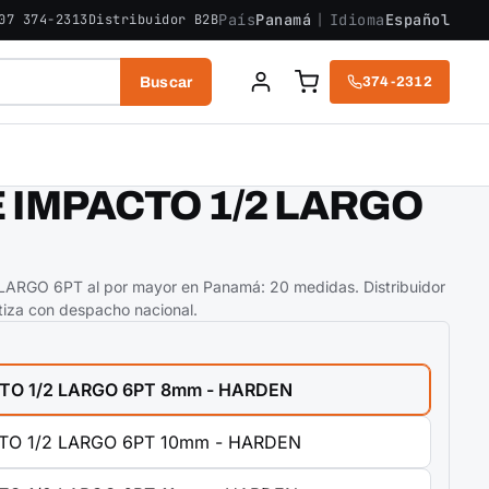
País
Panamá
|
Idioma
Español
07 374-2313
Distribuidor B2B
Buscar
374-2312
05-0408-536538-01
 IMPACTO 1/2 LARGO
RGO 6PT al por mayor en Panamá: 20 medidas. Distribuidor
tiza con despacho nacional.
TO 1/2 LARGO 6PT 8mm - HARDEN
TO 1/2 LARGO 6PT 10mm - HARDEN