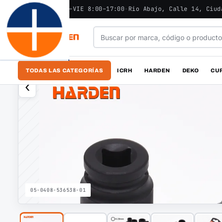
ABIERTO - LUN–VIE 8:00–17:00
·
Rio Abajo, Calle 14, Ciud
TODAS LAS CATEGORÍAS
ICRH
HARDEN
DEKO
CU
‹
05-0408-536538-01