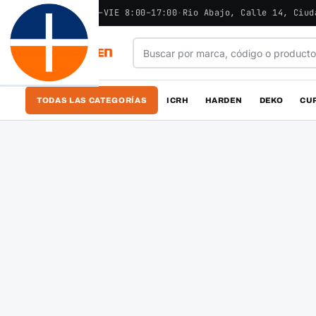
ABIERTO - LUN–VIE 8:00–17:00
·
Rio Abajo, Calle 14, Ciud
TODAS LAS CATEGORÍAS
ICRH
HARDEN
DEKO
CU