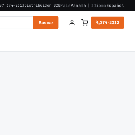
País
Panamá
|
Idioma
Español
07 374-2313
Distribuidor B2B
Buscar
374-2312