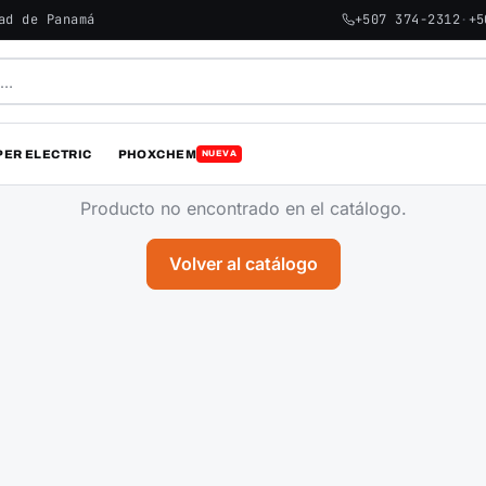
ad de Panamá
+507 374-2312
·
+5
PER ELECTRIC
PHOXCHEM
NUEVA
Producto no encontrado en el catálogo.
Volver al catálogo