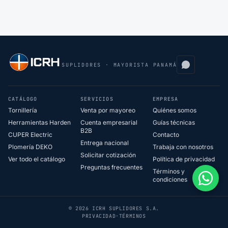
SUPLIDORES · MAYORISTA PANAMÁ
CATÁLOGO
SERVICIOS
EMPRESA
Tornillería
Venta por mayoreo
Quiénes somos
Herramientas Harden
Cuenta empresarial
Guías técnicas
B2B
CUPER Electric
Contacto
Entrega nacional
Plomería DEKO
Trabaja con nosotros
Solicitar cotización
Ver todo el catálogo
Política de privacidad
Preguntas frecuentes
Términos y
condiciones
© 2026 ICRH SUPLIDORES S.A.
PRIVACIDAD
·
TÉRMINOS