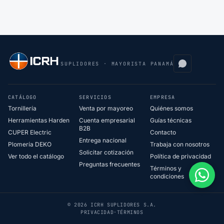
SUPLIDORES · MAYORISTA PANAMÁ
CATÁLOGO
SERVICIOS
EMPRESA
Tornillería
Venta por mayoreo
Quiénes somos
Herramientas Harden
Cuenta empresarial
Guías técnicas
B2B
CUPER Electric
Contacto
Entrega nacional
Plomería DEKO
Trabaja con nosotros
Solicitar cotización
Ver todo el catálogo
Política de privacidad
Preguntas frecuentes
Términos y
condiciones
© 2026 ICRH SUPLIDORES S.A.
PRIVACIDAD
·
TÉRMINOS