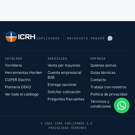
SUPLIDORES · MAYORISTA PANAMÁ
CATÁLOGO
SERVICIOS
EMPRESA
Tornillería
Venta por mayoreo
Quiénes somos
Herramientas Harden
Cuenta empresarial
Guías técnicas
B2B
CUPER Electric
Contacto
Entrega nacional
Plomería DEKO
Trabaja con nosotros
Solicitar cotización
Ver todo el catálogo
Política de privacidad
Preguntas frecuentes
Términos y
condiciones
© 2026 ICRH SUPLIDORES S.A.
PRIVACIDAD
·
TÉRMINOS