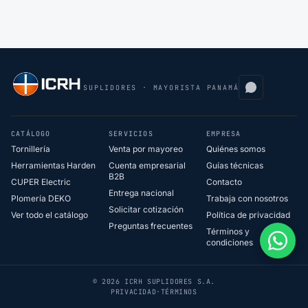
SUPLIDORES · MAYORISTA PANAMÁ
CATÁLOGO
SERVICIOS
EMPRESA
Tornillería
Venta por mayoreo
Quiénes somos
Herramientas Harden
Cuenta empresarial
Guías técnicas
B2B
CUPER Electric
Contacto
Entrega nacional
Plomería DEKO
Trabaja con nosotros
Solicitar cotización
Ver todo el catálogo
Política de privacidad
Preguntas frecuentes
Términos y
condiciones
© 2026 ICRH SUPLIDORES S.A.
PRIVACIDAD
·
TÉRMINOS